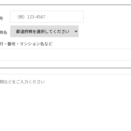
号
県名
村・番地・マンション名など